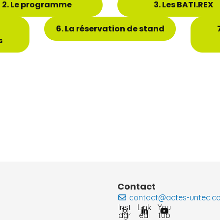
2. Le programme
3. Les BATI.REX
6. La réservation de stand
s
Contact
contact@actes-untec.c
Inst
Link
You
agr
edi
tub