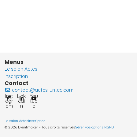
Menus
Le salon Actes
Inscription
Contact
contact@actes-untec.com
Inst
Link
You
agr
edi
tub
am
n
e
Le salon Actes
Inscription
© 2026 Eventmaker - Tous droits réservés
Gérer vos options RGPD