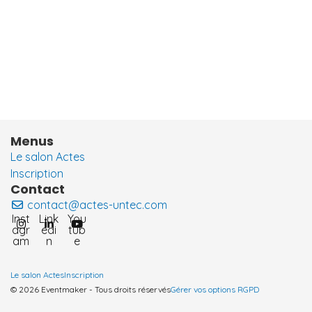
Menus
Le salon Actes
Inscription
Contact
contact@actes-untec.com
Inst
Link
You
agr
edi
tub
am
n
e
Le salon Actes
Inscription
© 2026 Eventmaker - Tous droits réservés
Gérer vos options RGPD